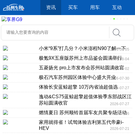
资讯
买车
用车
互动
小米“9系”打几分？小米澎程N90了解一下
2026-08-05
极氪9X五座版苏州上市品鉴会圆满举行
2026-08-04
五菱扬光 pro上市发布会苏州站圆满收官
2026-08-02
极石汽车苏州园区体验中心盛大开业
2026-07-30
体验长安蓝鲸超擎 10万内省油超值选
2026-07-27
逸动&CS75蓝鲸超擎超值体验季东部战区江
苏站圆满收官
2026-07-27
燃情夏日 苏州顺铃首届车友共聚专场活动
2026-07-26
家用就得省！试驾体验吉利第五代帝豪i-
HEV
2026-07-21