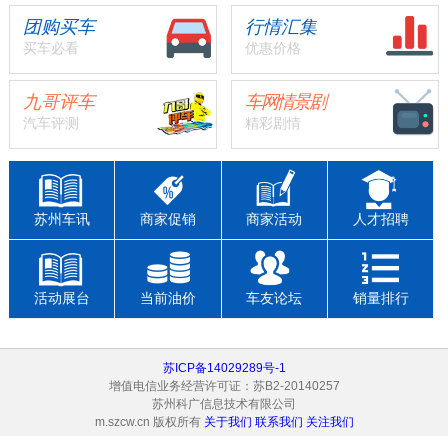
团购买车
行情汇集
买车必看
优惠价格
九哥评车
车网情景剧
汽车评测
精彩剧情
苏州车讯
商家促销
商家活动
人才招聘
活动展台
当前油价
车友论坛
销量排行
苏ICP备14029289号-1
增值电信业务经营许可证：苏B2-20140257
苏州科广信息技术有限公司
m.szcw.cn 版权所有
关于我们
联系我们
关注我们