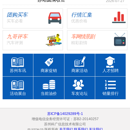
2026-07-27
团购买车
行情汇集
买车必看
优惠价格
九哥评车
车网情景剧
汽车评测
精彩剧情
苏州车讯
商家促销
商家活动
人才招聘
活动展台
当前油价
车友论坛
销量排行
苏ICP备14029289号-1
增值电信业务经营许可证：苏B2-20140257
苏州科广信息技术有限公司
m.szcw.cn 版权所有
关于我们
联系我们
关注我们