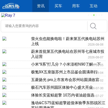
资讯
买车
用车
互动
萤火虫也能换电啦！蔚来第五代换电站苏州
上线
2026-08-08
蔚来首批第五代换电站在苏州等七座城市投
入运营
2026-08-07
小米“9系”打几分？小米澎程N90了解一下
2026-08-05
极氪9X五座版苏州上市品鉴会圆满举行
2026-08-04
五菱扬光 pro上市发布会苏州站圆满收官
2026-08-02
极石汽车苏州园区体验中心盛大开业
2026-07-30
体验长安蓝鲸超擎 10万内省油超值选
2026-07-27
逸动&CS75蓝鲸超擎超值体验季东部战区江
苏站圆满收官