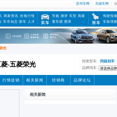
苏州车网
无锡车网
讯
商家资讯
价格行情
导购
测评
车型
商家
驾驶指
台
车市动态
新车
人才
看车团
图库
车险理
买车
用车
荣光
同类型车:
同级别车
|
菱-五菱荣光
品牌找车:
行情促销
相关新闻
经销商
品牌论坛
相关新闻