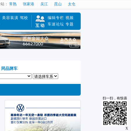
分站：
常熟
张家港
吴江
昆山
太仓
南
美容装潢
驾校
编辑专栏
视频
赔
车迷论坛
专题
互动
同品牌车
扫一扫，有惊喜
X