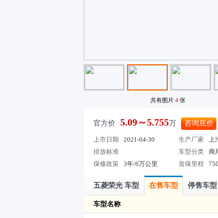
共有图片
4
张
5.09～5.755
官方价
万
咨询底价
上市日期
2021-04-30
生产厂家
上
排放标准
车型分类
商
保修政策
3年/6万公里
首保里程
75
五菱荣光 车型
在售车型
停售车型
车型名称