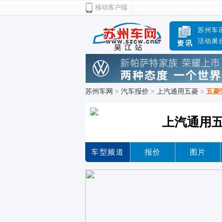
移动客户端
苏州车
活动展
资讯
苏州车网
>
汽车报价
>
上汽通用五菱
>
五菱
上汽通用五
车型频道
报价
图片