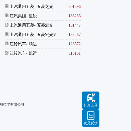
上汽通用五菱
- 五菱之光
201896
江汽集团
- 星锐
186236
上汽通用五菱
- 五菱宏光
161447
上汽通用五菱
- 五菱宏光V
133267
江铃汽车
- 顺达
123572
江铃汽车
- 凯运
118161
信息技术有限公司
打开工具
意见反馈