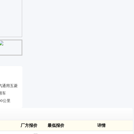
汽通用五菱
用车
00公里
厂方报价
最低报价
详情