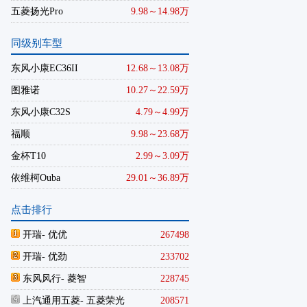
五菱扬光Pro
9.98～14.98万
同级别车型
东风小康EC36II
12.68～13.08万
图雅诺
10.27～22.59万
东风小康C32S
4.79～4.99万
福顺
9.98～23.68万
金杯T10
2.99～3.09万
依维柯Ouba
29.01～36.89万
点击排行
开瑞
- 优优
267498
开瑞
- 优劲
233702
东风风行
- 菱智
228745
上汽通用五菱
- 五菱荣光
208571