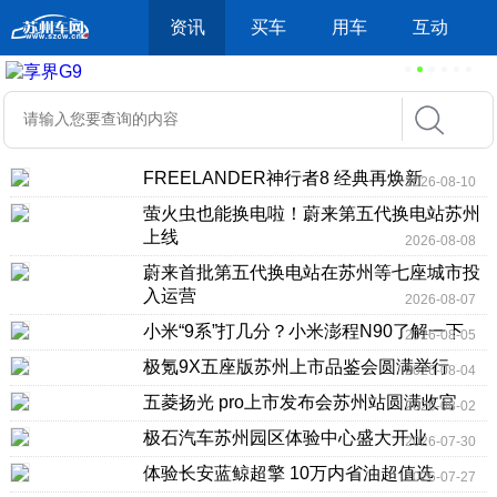
资讯
买车
用车
互动
FREELANDER神行者8 经典再焕新
2026-08-10
萤火虫也能换电啦！蔚来第五代换电站苏州
上线
2026-08-08
蔚来首批第五代换电站在苏州等七座城市投
入运营
2026-08-07
小米“9系”打几分？小米澎程N90了解一下
2026-08-05
极氪9X五座版苏州上市品鉴会圆满举行
2026-08-04
五菱扬光 pro上市发布会苏州站圆满收官
2026-08-02
极石汽车苏州园区体验中心盛大开业
2026-07-30
体验长安蓝鲸超擎 10万内省油超值选
2026-07-27