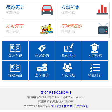
团购买车
行情汇集
买车必看
优惠价格
九哥评车
车网情景剧
汽车评测
精彩剧情
苏州车讯
商家促销
商家活动
人才招聘
活动展台
当前油价
车友论坛
销量排行
苏ICP备14029289号-1
增值电信业务经营许可证：苏B2-20140257
苏州科广信息技术有限公司
m.szcw.cn 版权所有
关于我们
联系我们
关注我们