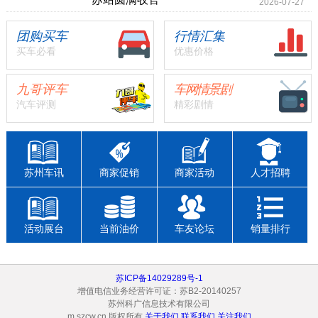
2026-07-27
团购买车
行情汇集
买车必看
优惠价格
九哥评车
车网情景剧
汽车评测
精彩剧情
苏州车讯
商家促销
商家活动
人才招聘
活动展台
当前油价
车友论坛
销量排行
苏ICP备14029289号-1
增值电信业务经营许可证：苏B2-20140257
苏州科广信息技术有限公司
m.szcw.cn 版权所有
关于我们
联系我们
关注我们