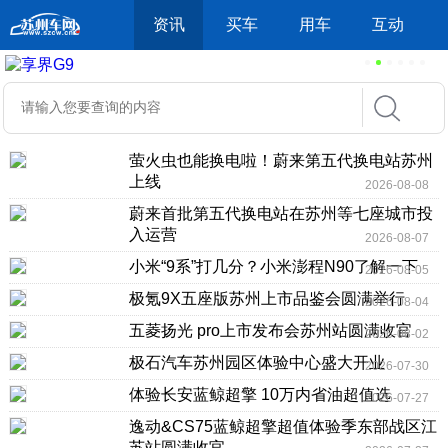
资讯
买车
用车
互动
萤火虫也能换电啦！蔚来第五代换电站苏州
上线
2026-08-08
蔚来首批第五代换电站在苏州等七座城市投
入运营
2026-08-07
小米“9系”打几分？小米澎程N90了解一下
2026-08-05
极氪9X五座版苏州上市品鉴会圆满举行
2026-08-04
五菱扬光 pro上市发布会苏州站圆满收官
2026-08-02
极石汽车苏州园区体验中心盛大开业
2026-07-30
体验长安蓝鲸超擎 10万内省油超值选
2026-07-27
逸动&CS75蓝鲸超擎超值体验季东部战区江
苏站圆满收官