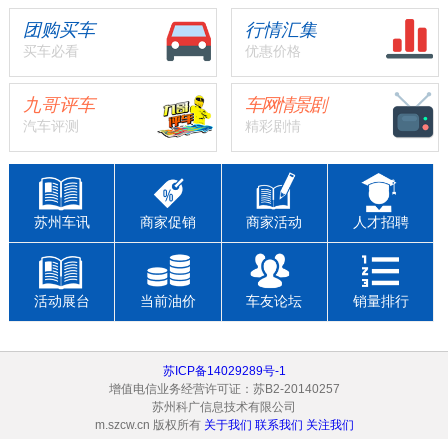
团购买车
行情汇集
买车必看
优惠价格
九哥评车
车网情景剧
汽车评测
精彩剧情
苏州车讯
商家促销
商家活动
人才招聘
活动展台
当前油价
车友论坛
销量排行
苏ICP备14029289号-1
增值电信业务经营许可证：苏B2-20140257
苏州科广信息技术有限公司
m.szcw.cn 版权所有
关于我们
联系我们
关注我们