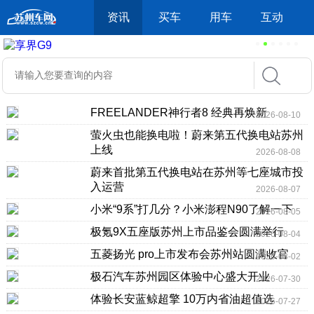
资讯
买车
用车
互动
FREELANDER神行者8 经典再焕新
2026-08-10
萤火虫也能换电啦！蔚来第五代换电站苏州
上线
2026-08-08
蔚来首批第五代换电站在苏州等七座城市投
入运营
2026-08-07
小米“9系”打几分？小米澎程N90了解一下
2026-08-05
极氪9X五座版苏州上市品鉴会圆满举行
2026-08-04
五菱扬光 pro上市发布会苏州站圆满收官
2026-08-02
极石汽车苏州园区体验中心盛大开业
2026-07-30
体验长安蓝鲸超擎 10万内省油超值选
2026-07-27