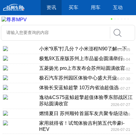
资讯
买车
用车
互动
小米“9系”打几分？小米澎程N90了解一下
2026-08-05
极氪9X五座版苏州上市品鉴会圆满举行
2026-08-04
五菱扬光 pro上市发布会苏州站圆满收官
2026-08-02
极石汽车苏州园区体验中心盛大开业
2026-07-30
体验长安蓝鲸超擎 10万内省油超值选
2026-07-27
逸动&CS75蓝鲸超擎超值体验季东部战区江
苏站圆满收官
2026-07-27
燃情夏日 苏州顺铃首届车友共聚专场活动
2026-07-26
家用就得省！试驾体验吉利第五代帝豪i-
HEV
2026-07-21