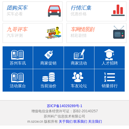
团购买车
行情汇集
买车必看
优惠价格
九哥评车
车网情景剧
汽车评测
精彩剧情
苏州车讯
商家促销
商家活动
人才招聘
活动展台
当前油价
车友论坛
销量排行
苏ICP备14029289号-1
增值电信业务经营许可证：苏B2-20140257
苏州科广信息技术有限公司
m.szcw.cn 版权所有
关于我们
联系我们
关注我们