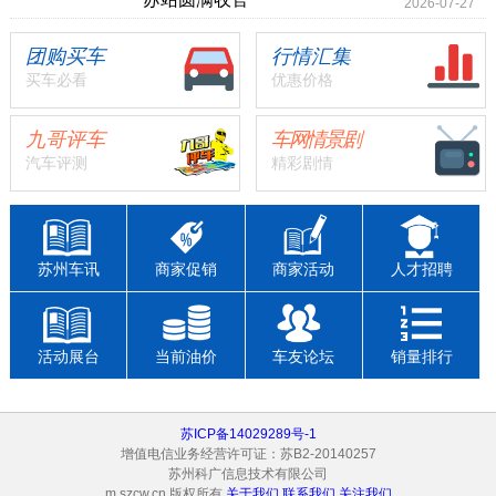
2026-07-27
团购买车
行情汇集
买车必看
优惠价格
九哥评车
车网情景剧
汽车评测
精彩剧情
苏州车讯
商家促销
商家活动
人才招聘
活动展台
当前油价
车友论坛
销量排行
苏ICP备14029289号-1
增值电信业务经营许可证：苏B2-20140257
苏州科广信息技术有限公司
m.szcw.cn 版权所有
关于我们
联系我们
关注我们