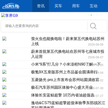
资讯
买车
用车
互动
萤火虫也能换电啦！蔚来第五代换电站苏州
上线
2026-08-08
蔚来首批第五代换电站在苏州等七座城市投
入运营
2026-08-07
小米“9系”打几分？小米澎程N90了解一下
2026-08-05
极氪9X五座版苏州上市品鉴会圆满举行
2026-08-04
五菱扬光 pro上市发布会苏州站圆满收官
2026-08-02
极石汽车苏州园区体验中心盛大开业
2026-07-30
体验长安蓝鲸超擎 10万内省油超值选
2026-07-27
逸动&CS75蓝鲸超擎超值体验季东部战区江
苏站圆满收官