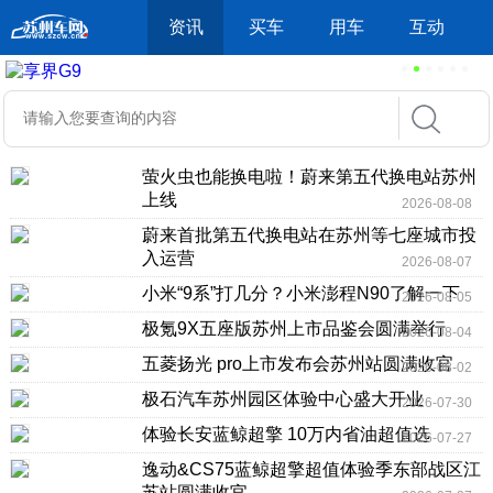
资讯
买车
用车
互动
萤火虫也能换电啦！蔚来第五代换电站苏州
上线
2026-08-08
蔚来首批第五代换电站在苏州等七座城市投
入运营
2026-08-07
小米“9系”打几分？小米澎程N90了解一下
2026-08-05
极氪9X五座版苏州上市品鉴会圆满举行
2026-08-04
五菱扬光 pro上市发布会苏州站圆满收官
2026-08-02
极石汽车苏州园区体验中心盛大开业
2026-07-30
体验长安蓝鲸超擎 10万内省油超值选
2026-07-27
逸动&CS75蓝鲸超擎超值体验季东部战区江
苏站圆满收官