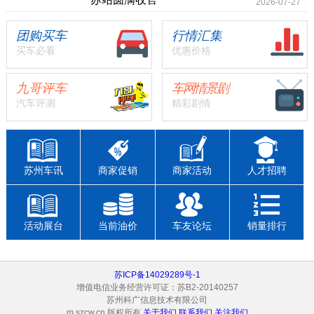
2026-07-27
团购买车
行情汇集
买车必看
优惠价格
九哥评车
车网情景剧
汽车评测
精彩剧情
苏州车讯
商家促销
商家活动
人才招聘
活动展台
当前油价
车友论坛
销量排行
苏ICP备14029289号-1
增值电信业务经营许可证：苏B2-20140257
苏州科广信息技术有限公司
m.szcw.cn 版权所有
关于我们
联系我们
关注我们