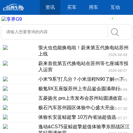
资讯
买车
用车
互动
萤火虫也能换电啦！蔚来第五代换电站苏州
上线
2026-08-08
蔚来首批第五代换电站在苏州等七座城市投
入运营
2026-08-07
小米“9系”打几分？小米澎程N90了解一下
2026-08-05
极氪9X五座版苏州上市品鉴会圆满举行
2026-08-04
五菱扬光 pro上市发布会苏州站圆满收官
2026-08-02
极石汽车苏州园区体验中心盛大开业
2026-07-30
体验长安蓝鲸超擎 10万内省油超值选
2026-07-27
逸动&CS75蓝鲸超擎超值体验季东部战区江
苏站圆满收官