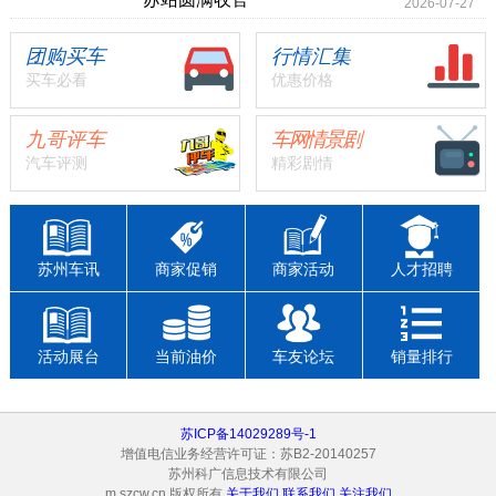
2026-07-27
团购买车
行情汇集
买车必看
优惠价格
九哥评车
车网情景剧
汽车评测
精彩剧情
苏州车讯
商家促销
商家活动
人才招聘
活动展台
当前油价
车友论坛
销量排行
苏ICP备14029289号-1
增值电信业务经营许可证：苏B2-20140257
苏州科广信息技术有限公司
m.szcw.cn 版权所有
关于我们
联系我们
关注我们