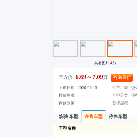
共有图片
4
张
6.69～7.09
官方价
万
咨询底价
上市日期
2020-06-15
生产厂家
悦
排放标准
车型分类
小
保修政策
首保里程
焕驰 车型
在售车型
停售车型
车型名称