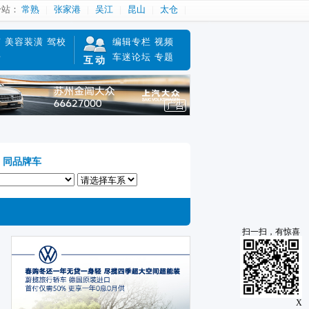
分站：
常熟
张家港
吴江
昆山
太仓
南
美容装潢
驾校
编辑专栏
视频
赔
车迷论坛
专题
互动
同品牌车
扫一扫，有惊喜
X