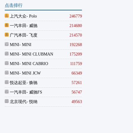
点击排行
上汽大众
- Polo
246779
一汽丰田
- 威驰
214680
广汽本田
- 飞度
214570
MINI
- MINI
192268
MINI
- MINI CLUBMAN
175209
MINI
- MINI CABRIO
111759
MINI
- MINI JCW
66349
悦达起亚
- 焕驰
57261
一汽丰田
- 威驰FS
56747
北京现代
- 悦纳
49563