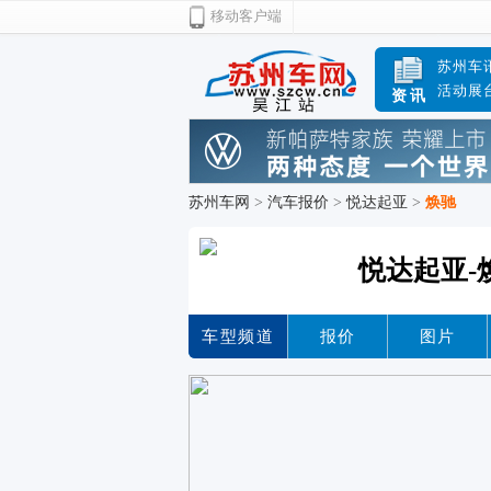
移动客户端
苏州车
活动展
资讯
苏州车网
>
汽车报价
>
悦达起亚
>
焕驰
悦达起亚-
车型频道
报价
图片