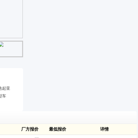
达起亚
型车
厂方报价
最低报价
详情