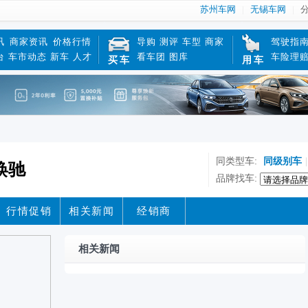
苏州车网
无锡车网
讯
商家资讯
价格行情
导购
测评
车型
商家
驾驶指
台
车市动态
新车
人才
看车团
图库
车险理
买车
用车
同类型车:
同级别车
|
焕驰
品牌找车:
行情促销
相关新闻
经销商
相关新闻