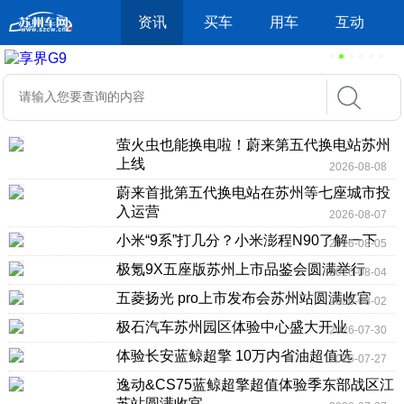
资讯
买车
用车
互动
萤火虫也能换电啦！蔚来第五代换电站苏州
上线
2026-08-08
蔚来首批第五代换电站在苏州等七座城市投
入运营
2026-08-07
小米“9系”打几分？小米澎程N90了解一下
2026-08-05
极氪9X五座版苏州上市品鉴会圆满举行
2026-08-04
五菱扬光 pro上市发布会苏州站圆满收官
2026-08-02
极石汽车苏州园区体验中心盛大开业
2026-07-30
体验长安蓝鲸超擎 10万内省油超值选
2026-07-27
逸动&CS75蓝鲸超擎超值体验季东部战区江
苏站圆满收官