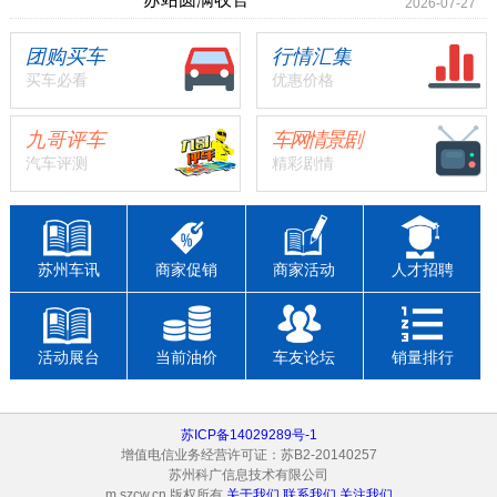
2026-07-27
团购买车
行情汇集
买车必看
优惠价格
九哥评车
车网情景剧
汽车评测
精彩剧情
苏州车讯
商家促销
商家活动
人才招聘
活动展台
当前油价
车友论坛
销量排行
苏ICP备14029289号-1
增值电信业务经营许可证：苏B2-20140257
苏州科广信息技术有限公司
m.szcw.cn 版权所有
关于我们
联系我们
关注我们