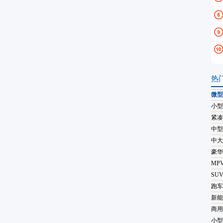
热
微型
小型
紧凑
中型
中大
豪华
MP
SU
跑车
新能
商用
小型