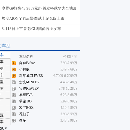
享界G9预售43.98万元起 首发搭载华为全地形
途灵平台
埃安AION Y Plus黑·白武士纪念版上市
8月13日上市 新款GL8陆尚官图发布
门车型
车
车型名称
价格区间
车
奔奔E-Star
7.99-7.99万
型
小蚂蚁
5.49-7.69万
车
科莱威CLEVER
6.7999-6.7999万
型
宏光MINI EV
4.48-5.48万
车
宝骏KiWi EV
8.78-10.28万
易至EV3
6.28-6.68万
V
零跑T03
5.99-6.99万
V
凌宝BOX
4.19-4.89万
花仙子
5.99-6.59万
源
多多
3.48-3.98万
车
SUV