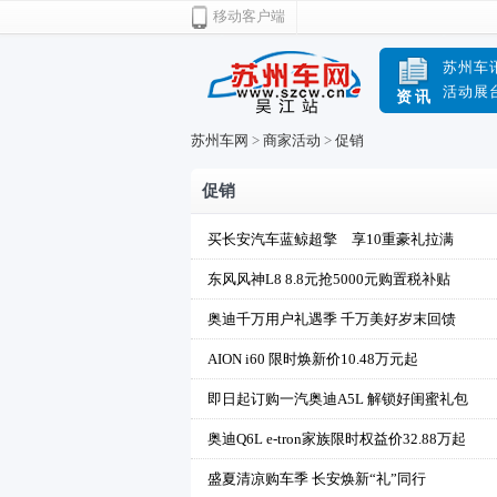
移动客户端
苏州车
活动展
资讯
苏州车网
>
商家活动
>
促销
促销
买长安汽车蓝鲸超擎 享10重豪礼拉满
东风风神L8 8.8元抢5000元购置税补贴
奥迪千万用户礼遇季 千万美好岁末回馈
AION i60 限时焕新价10.48万元起
即日起订购一汽奥迪A5L 解锁好闺蜜礼包
奥迪Q6L e-tron家族限时权益价32.88万起
盛夏清凉购车季 长安焕新“礼”同行