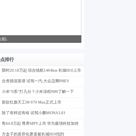
途观L
热点排行
限时20.18万起 综合续航1404km 长城H10上市
合资插混靠谱 试驾一汽-大众迈腾PHEV
小米“9系”打几分？小米澎程N90了解一下
新款红旗天工08 670 Max正式上市
除了有样还有啥 试驾小鹏MONA L03
售64.8万起 尊界MPV上市 华为最强科技加持
方盒子的差异化赛道被长城H10找到