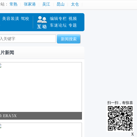
分站：
常熟
张家港
吴江
昆山
太仓
南
美容装潢
驾校
编辑专栏
视频
赔
车迷论坛
专题
互动
新闻搜索
图片新闻
扫一扫，有惊喜
D. ERA 5X
X