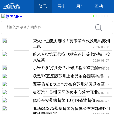
资讯
买车
用车
互动
萤火虫也能换电啦！蔚来第五代换电站苏州
上线
2026-08-08
蔚来首批第五代换电站在苏州等七座城市投
入运营
2026-08-07
小米“9系”打几分？小米澎程N90了解一下
2026-08-05
极氪9X五座版苏州上市品鉴会圆满举行
2026-08-04
五菱扬光 pro上市发布会苏州站圆满收官
2026-08-02
极石汽车苏州园区体验中心盛大开业
2026-07-30
体验长安蓝鲸超擎 10万内省油超值选
2026-07-27
逸动&CS75蓝鲸超擎超值体验季东部战区江
苏站圆满收官