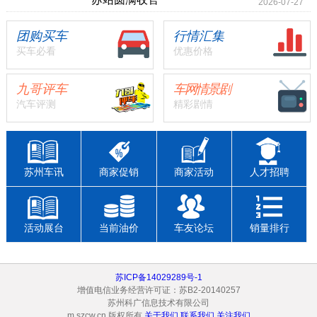
2026-07-27
团购买车
行情汇集
买车必看
优惠价格
九哥评车
车网情景剧
汽车评测
精彩剧情
苏州车讯
商家促销
商家活动
人才招聘
活动展台
当前油价
车友论坛
销量排行
苏ICP备14029289号-1
增值电信业务经营许可证：苏B2-20140257
苏州科广信息技术有限公司
m.szcw.cn 版权所有
关于我们
联系我们
关注我们