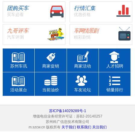
团购买车
行情汇集
买车必看
优惠价格
九哥评车
车网情景剧
汽车评测
精彩剧情
苏州车讯
商家促销
商家活动
人才招聘
活动展台
当前油价
车友论坛
销量排行
苏ICP备14029289号-1
增值电信业务经营许可证：苏B2-20140257
苏州科广信息技术有限公司
m.szcw.cn 版权所有
关于我们
联系我们
关注我们