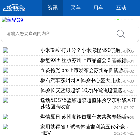
资讯
买车
用车
互动
小米“9系”打几分？小米澎程N90了解一下
2026-08-05
极氪9X五座版苏州上市品鉴会圆满举行
2026-08-04
五菱扬光 pro上市发布会苏州站圆满收官
2026-08-02
极石汽车苏州园区体验中心盛大开业
2026-07-30
体验长安蓝鲸超擎 10万内省油超值选
2026-07-27
逸动&CS75蓝鲸超擎超值体验季东部战区江
苏站圆满收官
2026-07-27
燃情夏日 苏州顺铃首届车友共聚专场活动
2026-07-26
家用就得省！试驾体验吉利第五代帝豪i-
HEV
2026-07-21