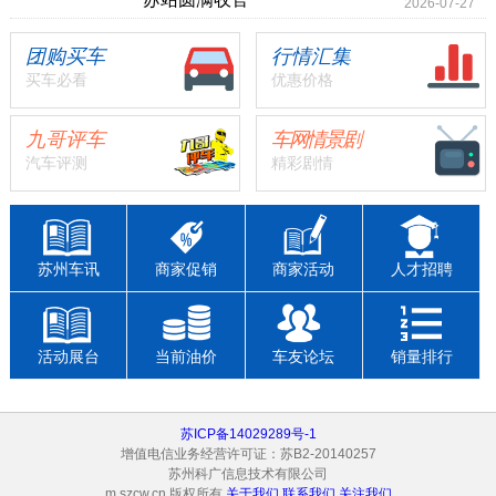
2026-07-27
团购买车
行情汇集
买车必看
优惠价格
九哥评车
车网情景剧
汽车评测
精彩剧情
苏州车讯
商家促销
商家活动
人才招聘
活动展台
当前油价
车友论坛
销量排行
苏ICP备14029289号-1
增值电信业务经营许可证：苏B2-20140257
苏州科广信息技术有限公司
m.szcw.cn 版权所有
关于我们
联系我们
关注我们