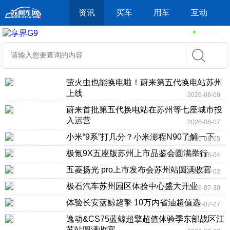
资讯
买车
用车
互动
萤火虫也能换电啦！蔚来第五代换电站苏州
上线
2026-08-08
蔚来首批第五代换电站在苏州等七座城市投
入运营
2026-08-07
小米“9系”打几分？小米澎程N90了解一下
2026-08-05
极氪9X五座版苏州上市品鉴会圆满举行
2026-08-04
五菱扬光 pro上市发布会苏州站圆满收官
2026-08-02
极石汽车苏州园区体验中心盛大开业
2026-07-30
体验长安蓝鲸超擎 10万内省油超值选
2026-07-27
逸动&CS75蓝鲸超擎超值体验季东部战区江
苏站圆满收官