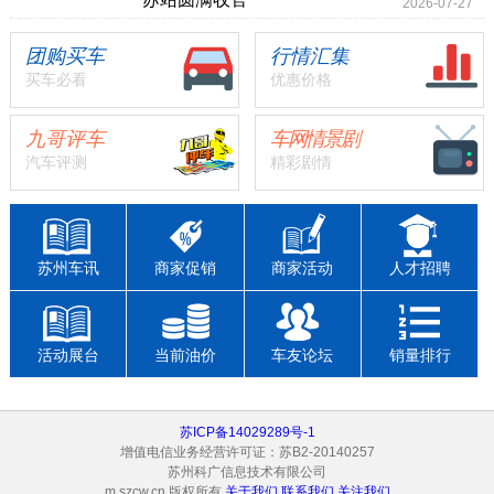
2026-07-27
团购买车
行情汇集
买车必看
优惠价格
九哥评车
车网情景剧
汽车评测
精彩剧情
苏州车讯
商家促销
商家活动
人才招聘
活动展台
当前油价
车友论坛
销量排行
苏ICP备14029289号-1
增值电信业务经营许可证：苏B2-20140257
苏州科广信息技术有限公司
m.szcw.cn 版权所有
关于我们
联系我们
关注我们