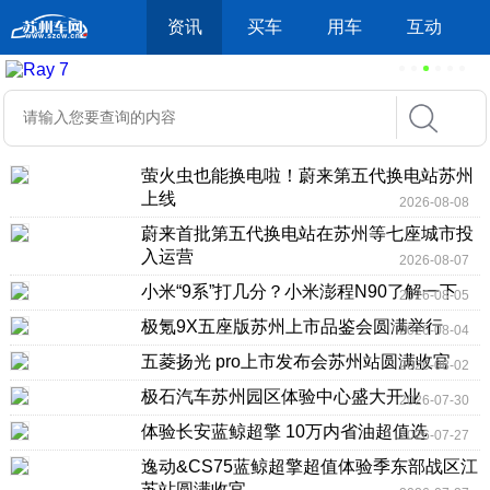
资讯
买车
用车
互动
萤火虫也能换电啦！蔚来第五代换电站苏州
上线
2026-08-08
蔚来首批第五代换电站在苏州等七座城市投
入运营
2026-08-07
小米“9系”打几分？小米澎程N90了解一下
2026-08-05
极氪9X五座版苏州上市品鉴会圆满举行
2026-08-04
五菱扬光 pro上市发布会苏州站圆满收官
2026-08-02
极石汽车苏州园区体验中心盛大开业
2026-07-30
体验长安蓝鲸超擎 10万内省油超值选
2026-07-27
逸动&CS75蓝鲸超擎超值体验季东部战区江
苏站圆满收官