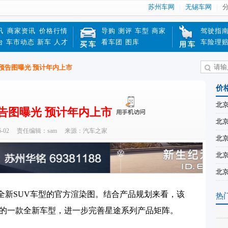
苏州车网
无锡车网
讯
商家资讯
价格行情
导购
测评
车型
商家
驾驶指
台
车市动态
新车
人才
看车团
图库
车险理
买车
用车
V预告图曝光 预计年内上市
价
北京
预告图曝光 预计年内上市
北京
-02
责任编辑：sam
来源：汽车之家
北京
北京
北京
新SUV车型的官方渲染图。结合产品规划来看，该
热
性的一款全新车型，进一步完善星途系列产品矩阵。