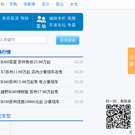
分站：
常熟
张家港
吴江
昆山
太仓
南
美容装潢
驾校
编辑专栏
视频
赔
车迷论坛
专题
互动
新闻搜索
格行情
BJ60雷霆 苏州售价25.98万起
03-20
X7苏州11.99万起 店内少量现车在售
03-20
BJ40苏州15.98万起售 有少量现车
03-20
越野BJ40增程版 苏州17.98万起售
03-20
扫一扫，有惊喜
BJ30苏州优惠10000元起 少量现车
03-20
门车型
X