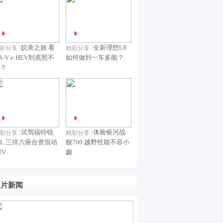
发搭
武士
上
市
被
科技
载华
纪念
市
新
长
加持
为全
版上
款
城
地形
皖美之旅 看
全新理想L8
市
彩分享
精彩分享
GL8
H10
R-V e:HEV到底照不
如何做到一车多能？
途灵
陆
？
找
平台
尚
到
官
图
发
试驾福特锐
体验银河战
彩分享
精彩分享
布
L 三排六座合资混动
舰700 越野性能不容小
UV
觑
图片新闻