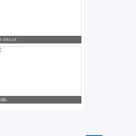
D. ERA 5X
途观L