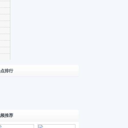
限时
20.18万
合资
起 综合
插混
小
续航
靠谱
米“9
新
1404km
试驾
系”打
款
除了
长城
一汽-
几
红
有样
方
H10上
大众
分？
旗
还有
盒
市
售
迈腾
小米
热点排行
天
啥 试
子
64.8
PHEV
享界
澎程
工
驾小
的
万起
G9预
N90
埃安
08
鹏
差
尊界
售
了解
AION
670
8月
MONA
异
MPV
43.98
一下
Y
Max
13
L03
化
上市
万元
Plus
正
日
视频推荐
赛
华为
起 首
黑·白
式
上
道
最强