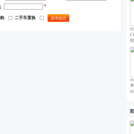
*
话
购
二手车置换
精
C
照
精
界
S