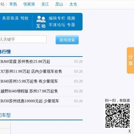
分站：
常熟
张家港
吴江
昆山
太仓
南
美容装潢
驾校
编辑专栏
视频
赔
车迷论坛
专题
互动
新闻搜索
格行情
BJ60雷霆 苏州售价25.98万起
03-20
X7苏州11.99万起 店内少量现车在售
03-20
BJ40苏州15.98万起售 有少量现车
03-20
越野BJ40增程版 苏州17.98万起售
03-20
扫一扫，有惊喜
BJ30苏州优惠10000元起 少量现车
03-20
门车型
X