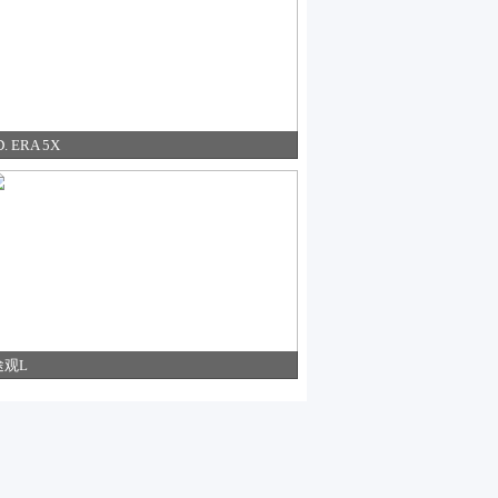
D. ERA 5X
途观L