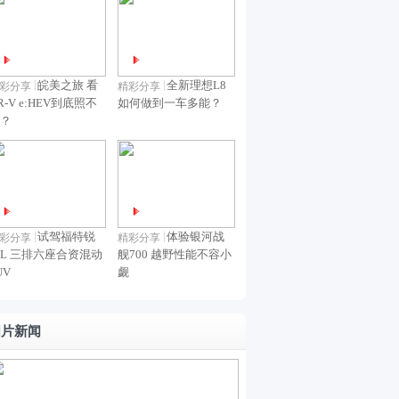
24
上
雷
力
线
ID.
时国
市
达
中
8
AURA
内油
最
断
月
T6盲
皖美之旅 看
全新理想L8
价迎
彩分享
精彩分享
高
广
10
R-V e:HEV到底照不
如何做到一车多能？
订
来上
续
？
汽
日
调
航
丰
预
852
田
售
公
召
里
回
试驾福特锐
体验银河战
彩分享
精彩分享
智
L 三排六座合资混动
舰700 越野性能不容小
铂
UV
觑
界
智
RX
7
图片新闻
8月
小
订