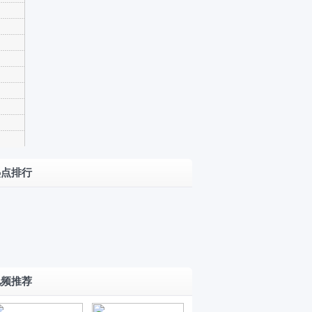
限时
20.18万
合资
起 综合
插混
小
续航
靠谱
米“9
新
1404km
试驾
系”打
款
行
长城
一汽-
几
红
驶
神
H10上
大众
分？
旗
中
行
市
CEA
迈腾
小米
热点排行
天
从
者
电子
PHEV
25.99/29.99
澎程
工
D
8
电气
万元 小米
N90
大
08
挡
常
架构
澎程
了解
涨！
670
四
跳
熟
+激光
N70/N90开
一下
7月
Max
颗
N
工
雷达
启预售
31
正
激
视频推荐
挡
厂
一汽-
日
式
光
动
下
大众