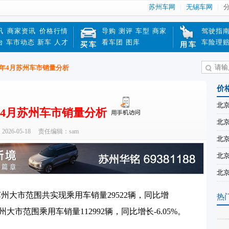
苏州车网
无锡车网
讯
商家资讯
价格行情
导购
测评
车型
商家
驾驶指
台
车市动态
新车
人才
看车团
图库
车险理
买车
用车
026年4月苏州车市销量分析
价
北京
26年4月苏州车市销量分析
北京
26-05-18
责任编辑：sam
北京
北京
北京
州大市范围共实现乘用车销量29522辆，同比增
热
，苏州大市范围乘用车销量112992辆，同比增长-6.05%。