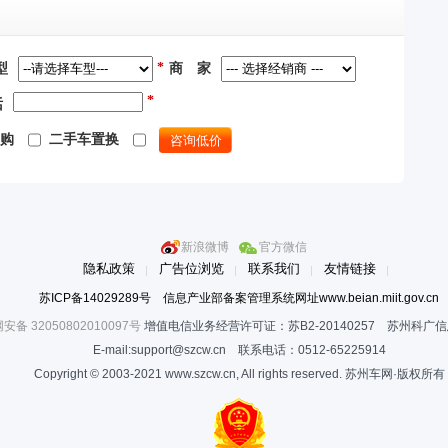
*
型
商 家
*
话
购
二手车置换
新浪微博
官方微信
隐私政策
广告位浏览
联系我们
友情链接
苏ICP备14029289号 信息产业部备案管理系统网址www.beian.miit.gov.cn
安备 32050802010097号
增值电信业务经营许可证：苏B2-20140257 苏州科广
E-mail:support@szcw.cn 联系电话：0512-65225914
Copyright © 2003-2021 www.szcw.cn, All rights reserved. 苏州车网·版权所有