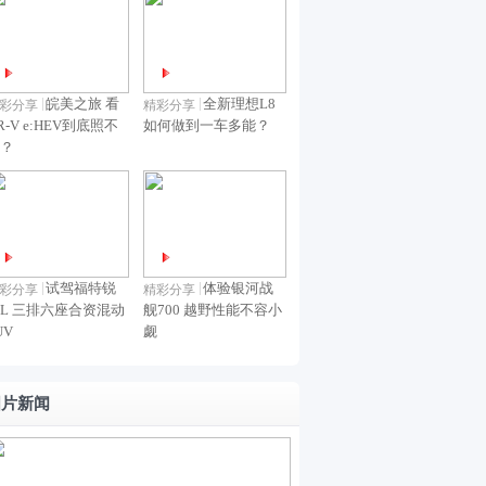
24
中
雷
式
线
ID.
时国
断
达
上
8
AURA
内油
广
最
市
月
T6盲
皖美之旅 看
全新理想L8
价迎
彩分享
精彩分享
汽
高
10
R-V e:HEV到底照不
如何做到一车多能？
订
来上
丰
续
？
日
调
田
航
预
召
852
售
回
公
铂
里
试驾福特锐
体验银河战
彩分享
精彩分享
智
智
L 三排六座合资混动
舰700 越野性能不容小
UV
觑
7
界
RX
图片新闻
8月
小
订