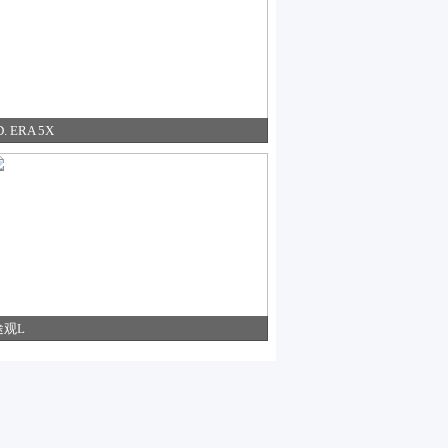
D. ERA 5X
途观L