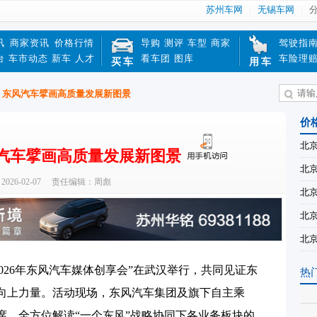
苏州车网
无锡车网
讯
商家资讯
价格行情
导购
测评
车型
商家
驾驶指
台
车市动态
新车
人才
看车团
图库
车险理
买车
用车
程 东风汽车擘画高质量发展新图景
价
北京
风汽车擘画高质量发展新图景
北京
26-02-07
责任编辑：周彪
北京
北京
北京
2026年东风汽车媒体创享会”在武汉举行，共同见证东
热
向上力量。活动现场，东风汽车集团及旗下自主乘
席，全方位解读“一个东风”战略协同下各业务板块的