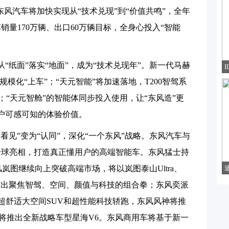
东风汽车将加快实现从“技术兑现”到“价值共鸣”，全年
销量170万辆、出口60万辆目标，全身心投入“智能
从“纸面”落实“地面”，成为“技术兑现年”。新一代马赫
I
规模化“上车”；“天元智能”将加速落地，T200智驾系
；“天元智舱”的智能体同步投入使用，让“东风造”更
户可感可知的体验价值。
“看见”变为“认同”，深化“一个东风”战略。东风汽车与
全球亮相，打造真正懂用户的高端智能车。东风猛士持
岚图继续向上突破高端市场，将以岚图泰山Ultra、
打出聚焦智驾、空间、颜值与科技的组合拳；东风奕派
超舒适大空间SUV和超性能科技轿跑，东风风神将推
行将推出全新战略车型星海V6。东风商用车将基于新一