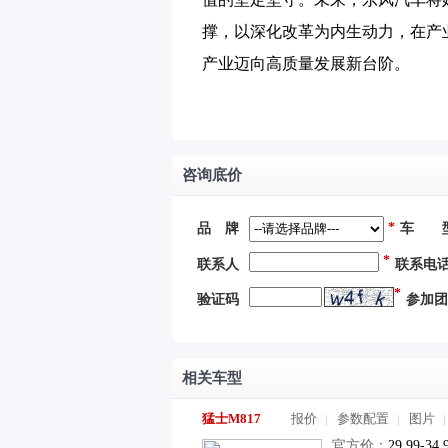
撑，以深化改革为内生动力，在产
产业迈向高质量发展新台阶。
咨询底价
*
品 牌
车 
*
联系人
联系电
*
验证码
参加团
相关车型
猛士M817
报价
参数配置
图片
官方价：
29.99-34