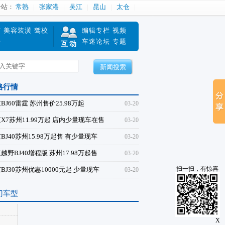
分站：
常熟
张家港
吴江
昆山
太仓
南
美容装潢
驾校
编辑专栏
视频
赔
车迷论坛
专题
互动
新闻搜索
格行情
BJ60雷霆 苏州售价25.98万起
03-20
X7苏州11.99万起 店内少量现车在售
03-20
BJ40苏州15.98万起售 有少量现车
03-20
越野BJ40增程版 苏州17.98万起售
03-20
扫一扫，有惊喜
BJ30苏州优惠10000元起 少量现车
03-20
门车型
X