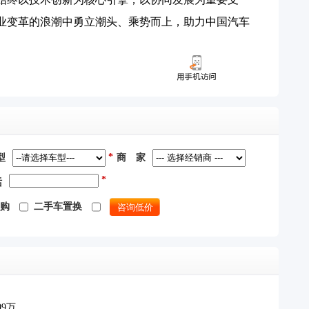
业变革的浪潮中勇立潮头、乘势而上，助力中国汽车
*
型
商 家
*
话
购
二手车置换
.99万