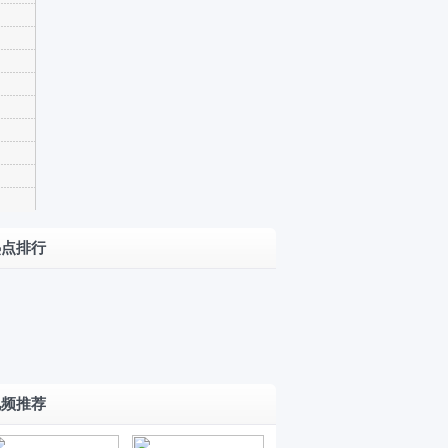
限时
20.18万
合资
起 综合
插混
小
续航
靠谱
米“9
行
1404km
试驾
系”打
驶
新
长城
一汽-
几
中
款
神
H10上
大众
分？
从
红
行
市
CEA
迈腾
小米
热点排行
D
旗
者
电子
PHEV
25.99/29.99
澎程
挡
天
8
电气
万元 小米
N90
大
跳
工
常
架构
澎程
了解
涨！
N
四
08
熟
+激光
N70/N90开
一下
7月
挡
颗
670
工
雷达
启预售
31
动
激
视频推荐
Max
厂
一汽-
日
力
光
正
下
大众